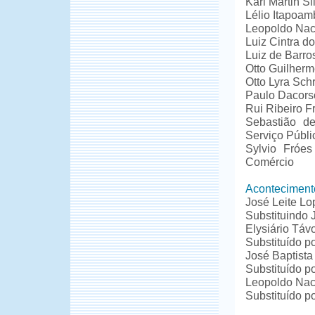
Karl Martin Si
Lélio Itapoam
Leopoldo Nach
Luiz Cintra d
Luiz de Barros
Otto Guilherm
Otto Lyra Schr
Paulo Dacors
Rui Ribeiro Fr
Sebastião de
Serviço Públi
Sylvio Fróes
Comércio
Aconteciment
José Leite Lo
Substituindo 
Elysiário Táv
Substituído p
José Baptista
Substituído po
Leopoldo Nac
Substituído p