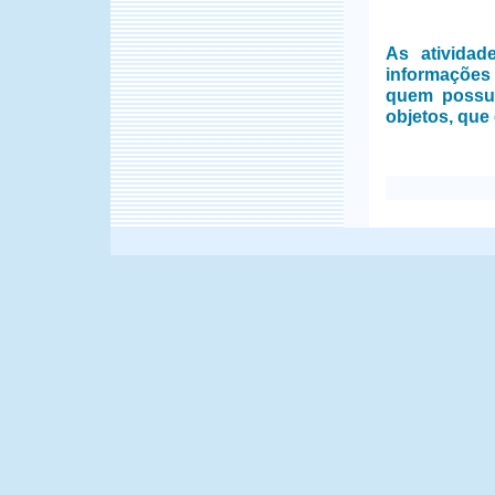
As ativida
informações
quem possui
objetos, que