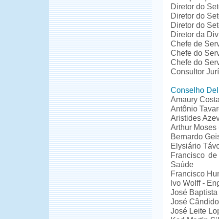
Diretor do Se
Diretor do Se
Diretor do Se
Diretor da Di
Chefe de Serv
Chefe do Serv
Chefe do Ser
Consultor Jur
Conselho Deli
Amaury Costa
Antônio Tava
Aristides Az
Arthur Moses 
Bernardo Gei
Elysiário Távo
Francisco de
Saúde
Francisco Hu
Ivo Wolff - En
José Baptista
José Cândido 
José Leite Lop