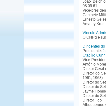
João Belchio
08.09.61
Vice-presiden
Gabinete Mili
Ernesto Geise
Amaury Kruel
Vínculo Admin
O CNPq é sub
Dirigentes d
Presidente:
J
Otacílio Cunh
Vice-Presiden
Antônio Morei
Diretor Geral
Diretor do S
1961, 1963)
Diretor do Se
Diretor do Se
Jayme Tiomn
Diretor do Se
Diretor do 
Albuquerque 