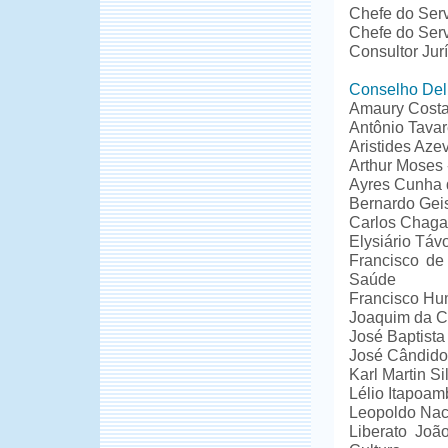
Chefe do Serv
Chefe do Ser
Consultor Jur
Conselho Deli
Amaury Costa
Antônio Tava
Aristides Az
Arthur Moses 
Ayres Cunha 
Bernardo Gei
Carlos Chagas
Elysiário Távo
Francisco de
Saúde
Francisco Hu
Joaquim da Co
José Baptista
José Cândido 
Karl Martin Si
Lélio Itapoam
Leopoldo Nach
Liberato Joã