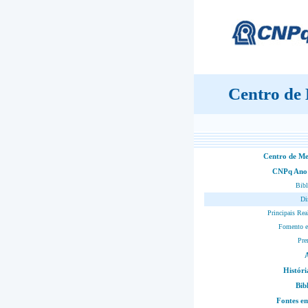
Centro de
Centro de M
CNPq Ano
Bibl
Di
Principais Rea
Fomento e
Pre
Históri
Bib
Fontes 