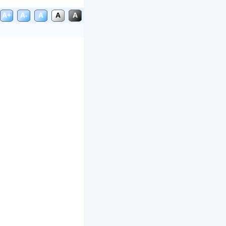
A+
A-
A
A
A