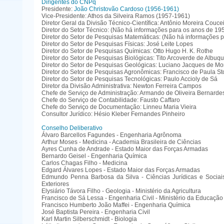
Dirigentes do CNPq
Presidente:
João Christovão Cardoso (1956-1961)
Vice-Presidente: Athos da Silveira Ramos (1957-1961)
Diretor Geral da Divisão Técnico-Científica: Antônio Moreira Couce
Diretor do Setor Técnico: (Não há informações para os anos de 19
Diretor do Setor de Pesquisas Matemáticas: (Não há informações 
Diretor do Setor de Pesquisas Físicas: José Leite Lopes
Diretor do Setor de Pesquisas Químicas: Otto Hugo H. K. Rothe
Diretor do Setor de Pesquisas Biológicas: Tito Arcoverde de Albu
Diretor do Setor de Pesquisas Geológicas: Luciano Jacques de Mo
Diretor do Setor de Pesquisas Agronômicas: Francisco de Paula St
Diretor do Setor de Pesquisas Tecnológicas: Paulo Accioly de Sá
Diretor da Divisão Administrativa: Newton Ferreira Campos
Chefe de Serviço de Administração: Armando de Oliveira Bernarde
Chefe do Serviço de Contabilidade: Fausto Caffaro
Chefe do Serviço de Documentação: Linneu Maria Vieira
Consultor Jurídico: Hésio Kleber Fernandes Pinheiro
Conselho Deliberativo
Álvaro Barcellos Fagundes - Engenharia Agrônoma
Arthur Moses - Medicina - Academia Brasileira de Ciências
Ayres Cunha de Andrade - Estado Maior das Forças Armadas
Bernardo Geisel - Engenharia Química
Carlos Chagas Filho - Medicina
Edgard Álvares Lopes - Estado Maior das Forças Armadas
Edmundo Penna Barbosa da Silva - Ciências Jurídicas e Sociais
Exteriores
Elysiário Távora Filho - Geologia - Ministério da Agricultura
Francisco de Sá Lessa - Engenharia Civil - Ministério da Educaçã
Francisco Humberto João Maffei - Engenharia Química
José Baptista Pereira - Engenharia Civil
Karl Martin Silberschmidt - Biologia