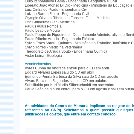
Lélio Itapoambyra Gama - Engenharia Geográfica e Civil
Liberato João Afonso Di Dio - Medicina - Ministério da Educação e 
Luiz Cintra do Prado - Engenharia Civil
Luiz de Barros Freire - Engenharia Civil
Olympio Oliveira Ribeiro da Fonseca Filho - Medicina
Otto Guilherme Bier - Medicina
Paulus Aulus Pompéia
Paulo Leão de Moura
Paulo Poppe de Figueiredo - Departamento Administrativo do Servi
Paulo Ribeiro Arruda - Engenharia Elétrica
Sylvio Fróes Abreu - Química - Ministério do Trabalho, Indústria e 
Sylvio Torres - Medicina Veterinária
Theodoreto de Arruda Souto - Engenharia Química
Victor Leinz - Geologia
Acontecimentos
Ayres Cunha de Andrade entrou para o CD em abril
Edgard Álvares Lopes saiu do CD em abril
Edmundo Penna Barbosa da Silva saiu do CD em agosto
Álvaro Barcellos Fagundes saiu do CD em outubro
Substituído por Karl Martin Silberschmidt em novembro
Paulo Leão de Moura entrou para o CD em agosto e saiu em outub
As atividades do Centro de Memória implicam no resgate de 
referentes ao CNPq. Solicitamos a quem possuir quaisquer 
publicações e objetos, que entre em contato conosco.