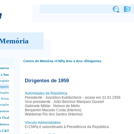
 Memória
Centro de Memória
>CNPq Ano a Ano
>Dirigentes
emória
 a Ano
Dirigentes de 1959
iografia
rigentes
lizações
Autoridades da República
Presidente : Juscelino Kubitscheck – posse em 31.01.1956
 Bolsas
Vice-presidente : João Belchior Marques Goulart
miações
Gabinete Militar : Nelson de Mello
Benjamim Macedo Costa (Interino)
Acervo
Waldemar Pio dos Santos (Interino)
a Oral
Vínculo Administrativo
lioteca
O CNPq é subordinado à Presidência da República
em C&T