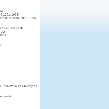
iro
56-1961, 1963)
para os anos de 1959-1960)
querque Cavalcante
raes
orino
s
 - Ministério das Relações
o e Saúde