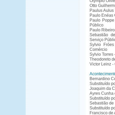
Olympio Olive
Otto Guilherm
Paulus Aulus 
Paulo Enéas 
Paulo Poppe 
Público
Paulo Ribeiro
Sebastião de
Serviço Públi
Sylvio Fróes
Comércio
Sylvio Torres 
Theodoreto d
Victor Leinz -
Aconteciment
Bernardino Co
Substituído p
Joaquim da Co
Ayres Cunha 
Substituído 
Sebastião de
Substituído p
Francisco de