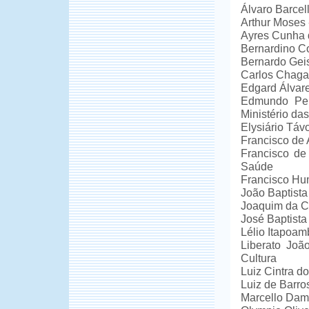
Álvaro Barce
Arthur Moses 
Ayres Cunha 
Bernardino Co
Bernardo Gei
Carlos Chagas
Edgard Álvar
Edmundo Penn
Ministério da
Elysiário Távo
Francisco de 
Francisco de
Saúde
Francisco Hu
João Baptista 
Joaquim da Co
José Baptista
Lélio Itapoam
Liberato Joã
Cultura
Luiz Cintra d
Luiz de Barros
Marcello Damy