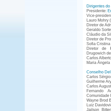
Dirigentes d
Presidente:
E
Vice-presiden
Lauro Mohry (
Diretor de Adm
Geraldo Sorte
Cláudio da Si
Diretor de Pr
Sofia Cristina
Diretor de 
Drugowich de 
Carlos Alberto
Maria Ângela 
Conselho Deli
Carlos Sérgio
Guilherme Ar
Carlos August
Fernando A
Comunidade 
Wayne Brod B
Luiz Davidovi
Jailson Bitt