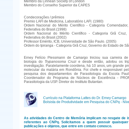
Membro da Linnean Society of London
Membro do Conselho Superior da CAPES
Condecorações / prêmios
Premio LAFI de Medicina, Laboratório LAFI. (1980)
Ordem Nacional do Mérito Científico - Categoria Comendador,
Federativa do Brasil.(1998)
Ordem Nacional do Mérito Científico - Categoria Grã Cruz, 
Federativa do Brasil.(2002)
Professor Emérito, ICB, Universidade de São Paulo. (2005)
Ordem do Ipiranga - Categoria Grã Cruz, Governo do Estado de Sã
Erney Felício Plessmann de Camargo Iniciou sua carreira de
biologia do
Trypanosoma Cruzi
e desde então, adotou os t
investigação. Paralelamente coordena, há 10 anos, um grande pr
molecular da malária em Rondônia. Foi chefe e responsável pe
pesquisa dos departamentos de Parasitologia da Escola Paul
Coordenador do Programa de Núcleos de Excelência - PRO
Parasitologia da USP. Diretor do Instituto Butantan.
Currículo na Plataforma Lattes do Dr. Erney Camargo
Bolsista de Produtividade em Pesquisa do CNPq - Nív
As atividades do Centro de Memória implicam no resgate de 
referentes ao CNPq. Solicitamos a quem possuir quaisquer 
publicações e objetos, que entre em contato conosco.