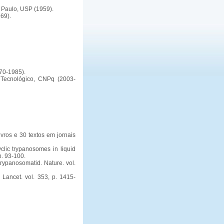
Paulo, USP (1959).
69).
70-1985).
 Tecnológico, CNPq (2003-
ivros e 30 textos em jornais
clic trypanosomes in liquid
p. 93-100.
rypanosomatid. Nature. vol.
Lancet. vol. 353, p. 1415-