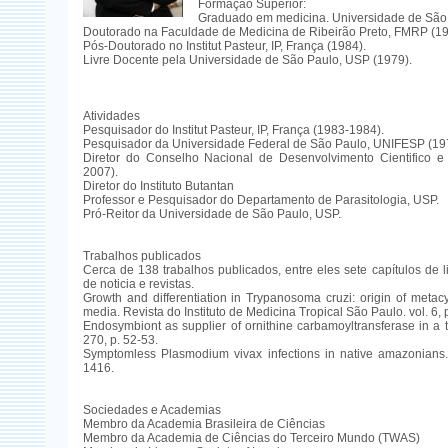
Formação Superior:
Graduado em medicina. Universidade de São 
Doutorado na Faculdade de Medicina de Ribeirão Preto, FMRP (19
Pós-Doutorado no Institut Pasteur, IP, França (1984).
Livre Docente pela Universidade de São Paulo, USP (1979).
Atividades
Pesquisador do Institut Pasteur, IP, França (1983-1984).
Pesquisador da Universidade Federal de São Paulo, UNIFESP (19
Diretor do Conselho Nacional de Desenvolvimento Cientifico e
2007).
Diretor do Instituto Butantan
Professor e Pesquisador do Departamento de Parasitologia, USP.
Pró-Reitor da Universidade de São Paulo, USP.
Trabalhos publicados
Cerca de 138 trabalhos publicados, entre eles sete capítulos de l
de noticia e revistas.
Growth and differentiation in Trypanosoma cruzi: origin of metacy
media. Revista do Instituto de Medicina Tropical São Paulo. vol. 6, 
Endosymbiont as supplier of ornithine carbamoyltransferase in a t
270, p. 52-53.
Symptomless Plasmodium vivax infections in native amazonians. 
1416.
Sociedades e Academias
Membro da Academia Brasileira de Ciências
Membro da Academia de Ciências do Terceiro Mundo (TWAS)