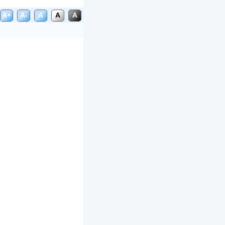
A+
A-
A
A
A