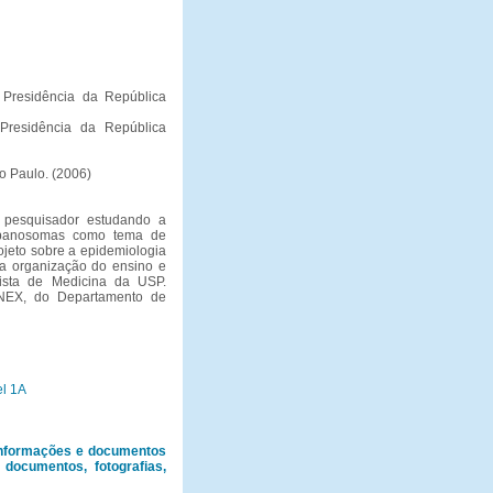
 Presidência da República
Presidência da República
o Paulo. (2006)
 pesquisador estudando a
ripanosomas como tema de
ojeto sobre a epidemiologia
la organização do ensino e
ista de Medicina da USP.
NEX, do Departamento de
el 1A
informações e documentos
documentos, fotografias,