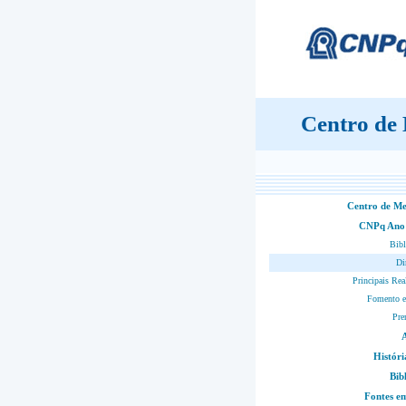
Centro de
Centro de M
CNPq Ano
Bibl
Di
Principais Rea
Fomento e
Pre
Históri
Bib
Fontes 