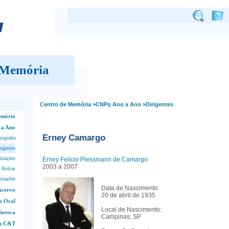
 Memória
Centro de Memória
>CNPq Ano a Ano
>Dirigentes
emória
 a Ano
Erney Camargo
iografia
rigentes
lizações
Erney Felício Plessmann de Camargo
2003 a 2007
 Bolsas
miações
Data de Nascimento:
Acervo
20 de abril de 1935
a Oral
Local de Nascimento:
lioteca
Campinas, SP
em C&T