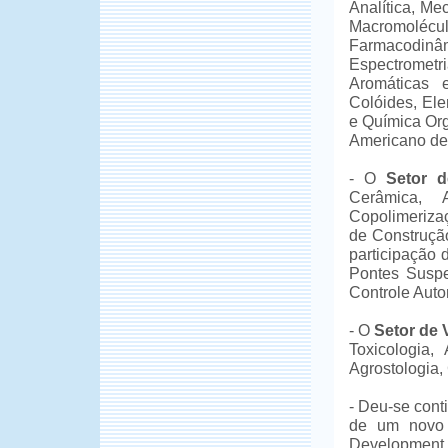
Analítica, M
Macromolécul
Farmacodinâ
Espectrometri
Aromáticas 
Colóides, Ele
e Química Org
Americano de
- O
Setor d
Cerâmica, A
Copolimerizaç
de Construção
participação 
Pontes Suspe
Controle Autom
- O
Setor de 
Toxicologia, 
Agrostologia, 
- Deu-se cont
de um novo 
Development 