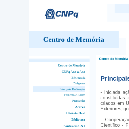
Centro de Memória
Centro de Memória
Centro de Memória
CNPq Ano a Ano
Principai
Bibliografia
Dirigentes
Principais Realizações
- Iniciada a
Fomento e Bolsas
constituída
Premiações
criados em U
Acervo
Exteriores, q
História Oral
- Cooperaçã
Biblioteca
Científico - 
Fontes em C&T