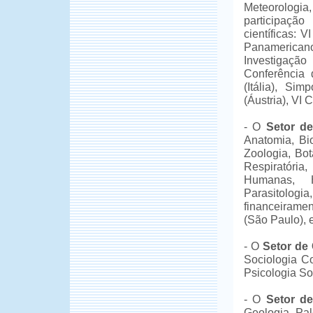
Meteorologi
participação
científicas: 
Panamericano
Investigaçã
Conferência 
(Itália), Si
(Áustria), VI
- O
Setor de
Anatomia, Bio
Zoologia, Bot
Respiratória
Humanas, He
Parasitologi
financeirame
(São Paulo), 
- O
Setor de 
Sociologia C
Psicologia So
- O
Setor de
Geologia, Pal