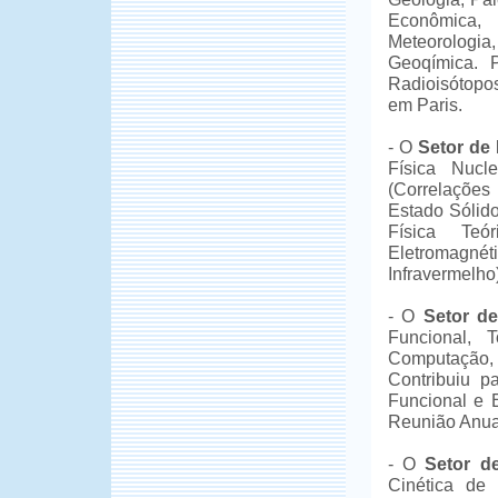
Econômica,
Meteorologia
Geoqímica. 
Radioisótopo
em Paris.
- O
Setor de 
Física Nucl
(Correlações
Estado Sólido
Física Teó
Eletromagné
Infravermelho)
- O
Setor d
Funcional, T
Computação,
Contribuiu p
Funcional e 
Reunião Anua
- O
Setor d
Cinética de