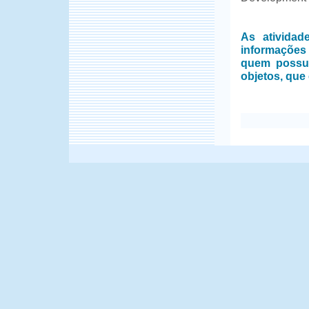
As ativida
informações
quem possui
objetos, que