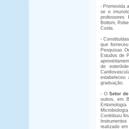
- Promovida a
se o imunolo
professores 
Bottom, Rober
Costa.
- Constituída
que forneceu
Pesquisas O
Estudos de Pr
aproveitament
de esteróid
Cardiovascula
estabeleceu 
graduação.
- O
Setor de
outros, em B
Entomologia
Microbiologia
Contribuiu fi
Instrumento
realizado em