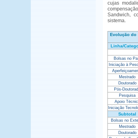
cujas modal
compensação
Sandwich, c
sistema.
Evolução do 
Linha/Catego
Bolsas no Pa
Iniciação à Pes
Aperfeiçoame
Mestrado
Doutorado
Pós-Doutora
Pesquisa
Apoio Técni
Iniciação Tecnol
Subtotal
Bolsas no Exte
Mestrado
Doutorado