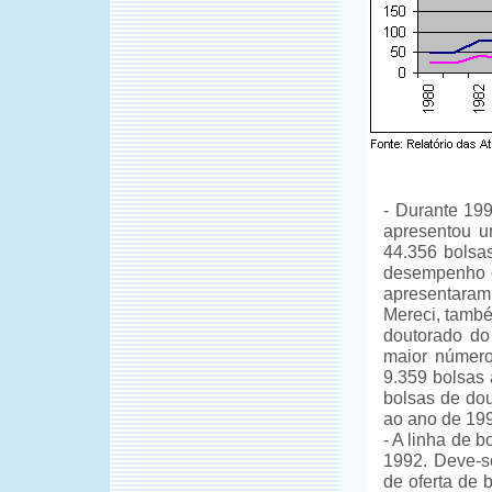
- Durante 199
apresentou u
44.356 bolsa
desempenho ob
apresentara
Mereci, també
doutorado do
maior número 
9.359 bolsas 
bolsas de dou
ao ano de 19
- A linha de 
1992. Deve-se
de oferta de 