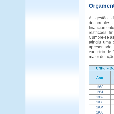
Orçamen
A gestão de
decorrentes 
financiament
restrições f
Cumpre-se ass
atingiu uma 
apresentado
exercício de
maior dotação 
CNPq – Do
Ano
1980
1981
1982
1983
1984
1985