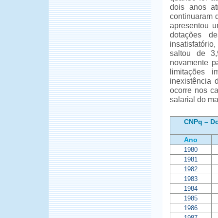
dois anos a
continuaram d
apresentou u
dotações de
insatisfatóri
saltou de 
novamente pa
limitações 
inexistência
ocorre nos ca
salarial do ma
CNPq – Do
Ano
1980
1981
1982
1983
1984
1985
1986
1987