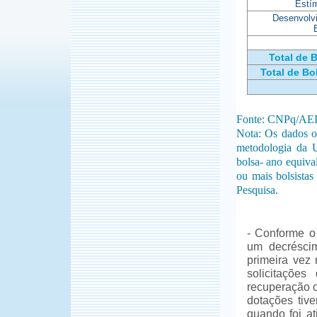
Estí
Desenvolv
Total de 
Total de Bo
Fonte: CNPq/AE
Nota: Os dados ob
metodologia da 
bolsa- ano equiva
ou mais bolsistas
Pesquisa.
- Conforme o 
um decrésci
primeira vez
solicitaçõe
recuperação o
dotações tiv
quando foi a