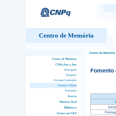
Centro de Memória
Centro de Memória
Centro de Memória
CNPq Ano a Ano
Fomento 
Bibliografia
Dirigentes
Principais Realizações
Fomento e Bolsas
Premiações
Acervo
História Oral
Inici
Biblioteca
Formaç
Fontes em C&T