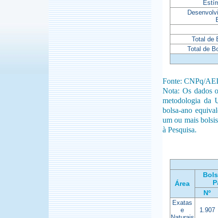
Estí
Desenvolv
Total de
Total de B
Fonte: CNPq/AE
Nota: Os dados o
metodologia da 
bolsa-ano equiva
um ou mais bolsis
à Pesquisa.
Bols
P
Área
Nº
Exatas
e
1.907
Naturais