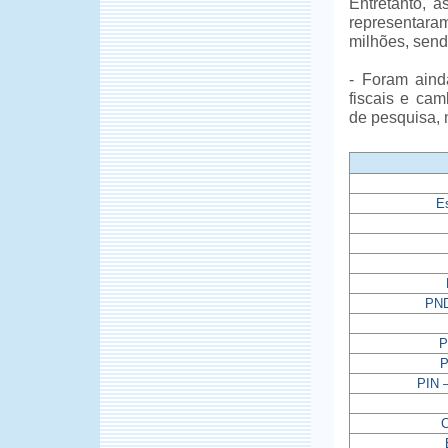
Entretanto, a
representara
milhões, sendo
- Foram aind
fiscais e cam
de pesquisa, 
E
PND
P
P
PIN 