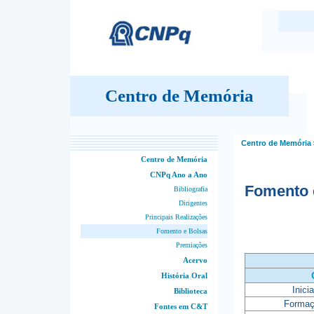
Centro de Memória
Centro de Memória
Centro de Memória
CNPq Ano a Ano
Fomento 
Bibliografia
Dirigentes
Principais Realizações
Fomento e Bolsas
Premiações
Acervo
História Oral
Inici
Biblioteca
Formaç
Fontes em C&T