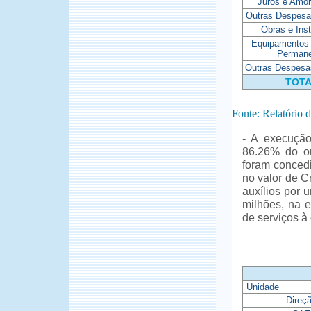
Juros e Amor
Outras Despesa
Obras e Ins
Equipamentos 
Perman
Outras Despesas
TOT
Fonte: Relatório
- A execução
86.26% do or
foram concedi
no valor de C
auxílios por 
milhões, na e
de serviços à
Unidade
Direç