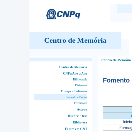
Centro de Memória
Centro de Memória
Centro de Memória
CNPq Ano a Ano
Fomento 
Bibliografia
Dirigentes
Principais Realizações
Fomento e Bolsas
Premiações
Acervo
História Oral
Inici
Biblioteca
Formaç
Fontes em C&T