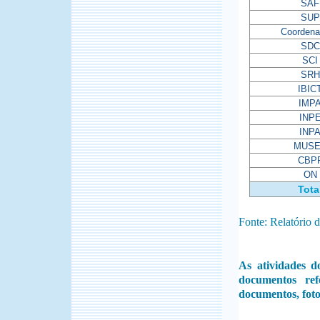
SAF
SUP
Coordena
SDC
SCI
SRH
IBIC
IMP
INP
INP
MUS
CBP
ON
Tota
Fonte: Relatório
As atividades 
documentos re
documentos, foto