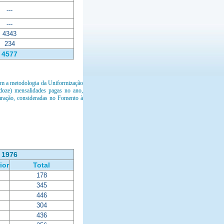
---
---
4343
234
4577
uem a metodologia da Uniformização
doze) mensalidades pagas no ano,
uração, consideradas no Fomento à
 1976
ior
Total
178
345
446
304
436