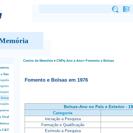
 Memória
Centro de Memória
>
CNPq Ano a Ano>
Fomento e Bolsas
emória
 a Ano
Fomento e Bolsas em 1976
iografia
rigentes
lizações
 Bolsas
miações
Bolsas-Ano no País e Exterior - 1
Acervo
Categoria
a Oral
Iniciação a Pesquisa
lioteca
Formação e Qualificação
em C&T
Estímulo a Pesquisa