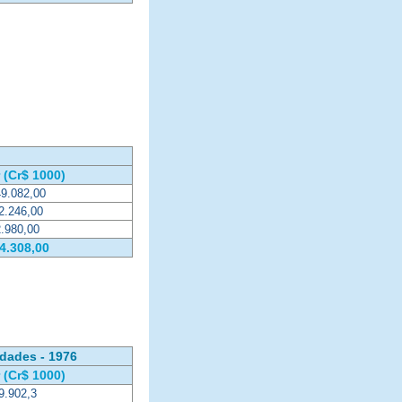
 (Cr$ 1000)
49.082,00
2.246,00
2.980,00
4.308,00
idades - 1976
 (Cr$ 1000)
9.902,3