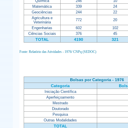
Química
246
10
Matemática
339
24
Geociências
244
22
Agricultura e
772
20
Veterinária
Engenharias
602
102
Ciências Sociais
376
45
TOTAL
4190
321
Fonte: Relatório das Atividades - 1976/ CNPq (SEDOC)
Bolsas por Categoria - 1976
Categoria
Bols
Iniciação Científica
Aperfeiçoamento
Mestrado
Doutorado
Pesquisa
Outras Modalidades
TOTAL