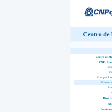
Centro de
Centro de M
CNPq Ano
Bibl
Di
Principais Rea
Fomento e
Pre
Históri
Bib
Fontes 