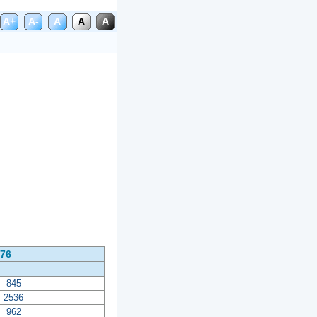
A+
A-
A
A
A
976
845
2536
962