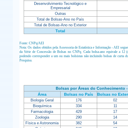
Desenvolvimento Tecnológico e
Empresarial
Outras
Total de Bolsas-Ano no País
Total de Bolsas-Ano no Exterior
Total
Fonte: CNPq/AEI
Nota: Os dados obtidos pela Assessoria de Estatística e Informação - AEI seg
da Série de Concessão de Bolsas no CNPq. Cada bolsa-ano equivale a 12 (
podendo corresponder a um ou mais bolsistas não incluindo bolsas de curta d
Pesquisa.
Bolsas por Áreas do Conhecimento -
Área
Bolsas no País
Bolsas no Exter
Biologia Geral
176
02
Bioquímica
334
11
Farmacologia
429
17
Zoologia
290
14
Física e Astronomia
382
54