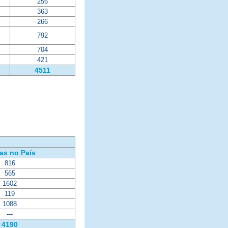
256
363
266
792
704
421
4511
as no País
816
565
1602
119
1088
---
4190