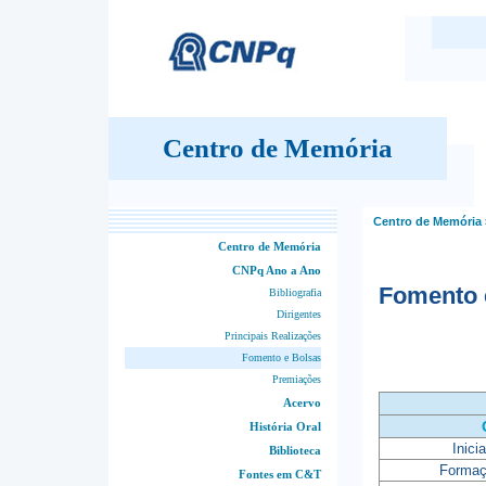
Centro de Memória
Centro de Memória
Centro de Memória
CNPq Ano a Ano
Fomento 
Bibliografia
Dirigentes
Principais Realizações
Fomento e Bolsas
Premiações
Acervo
História Oral
Inici
Biblioteca
Formaç
Fontes em C&T