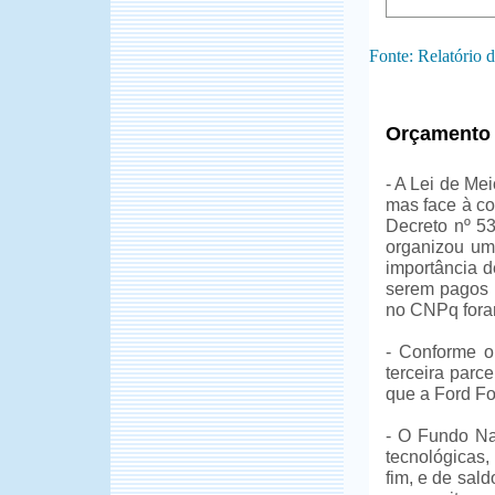
Fonte: Relatório
Orçamento 
- A Lei de Me
mas face à c
Decreto nº 53
organizou um
importância d
serem pagos
no CNPq foram
- Conforme o
terceira par
que a Ford Fo
- O Fundo Nac
tecnológicas,
fim, e de sal