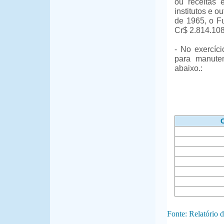
ou receitas 
institutos e 
de 1965, o Fu
Cr$ 2.814.108
- No exercíc
para manute
abaixo.:
Fonte: Relatório