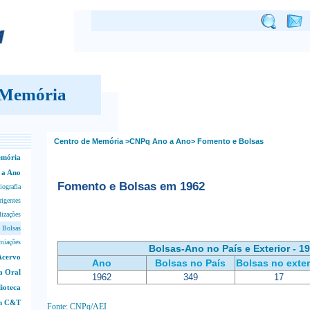
 Memória
Centro de Memória
>CNPq Ano a Ano>
Fomento e Bolsas
emória
 a Ano
Fomento e Bolsas em 1962
iografia
rigentes
lizações
 Bolsas
miações
Bolsas-Ano no País e Exterior - 1
Acervo
Ano
Bolsas no País
Bolsas no exter
a Oral
1962
349
17
lioteca
em C&T
Fonte: CNPq/AEI