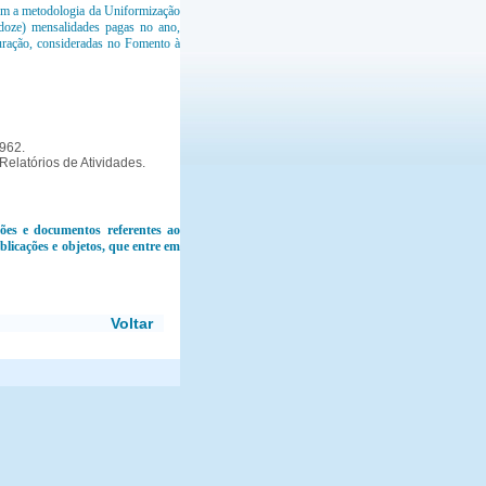
uem a metodologia da Uniformização
doze) mensalidades pagas no ano,
uração, consideradas no Fomento à
1962.
elatórios de Atividades.
ões e documentos referentes ao
licações e objetos, que entre em
Voltar