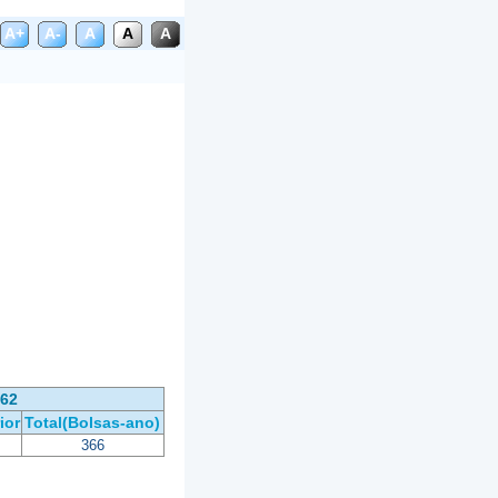
A+
A-
A
A
A
962
ior
Total(Bolsas-ano)
366