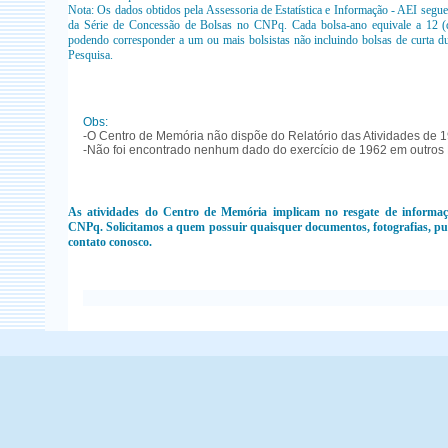
Nota: Os dados obtidos pela Assessoria de Estatística e Informação - AEI seg
da Série de Concessão de Bolsas no CNPq. Cada bolsa-ano equivale a 12 (
podendo corresponder a um ou mais bolsistas não incluindo bolsas de curta d
Pesquisa.
Obs:
-O Centro de Memória não dispõe do Relatório das Atividades de 
-Não foi encontrado nenhum dado do exercício de 1962 em outros R
As atividades do Centro de Memória implicam no resgate de informaç
CNPq. Solicitamos a quem possuir quaisquer documentos, fotografias, pub
contato conosco.