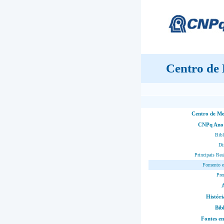
Centro de
Centro de M
CNPq Ano
Bibl
Di
Principais Rea
Fomento e
Pre
Históri
Bib
Fontes 