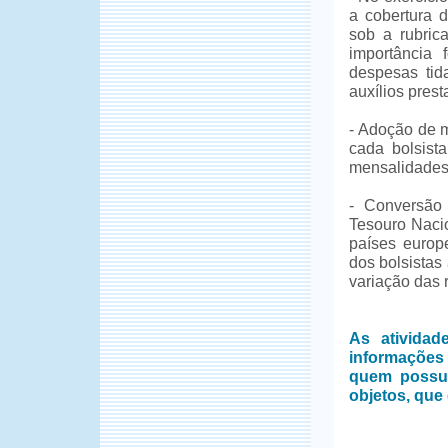
a cobertura 
sob a rubric
importância 
despesas tid
auxílios prest
- Adoção de m
cada bolsist
mensalidades
- Conversão
Tesouro Naci
países europ
dos bolsistas
variação das 
As ativida
informações
quem possui
objetos, que