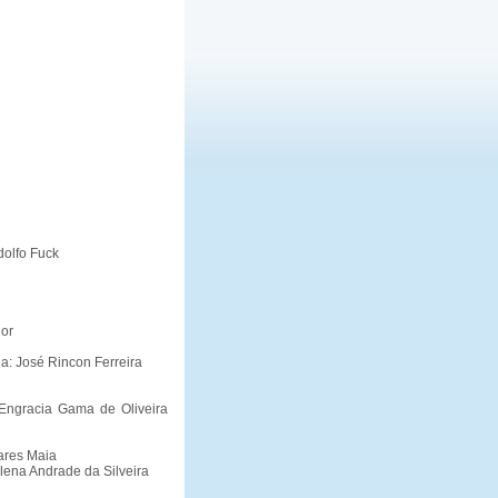
dolfo Fuck
ior
ia: José Rincon Ferreira
 Engracia Gama de Oliveira
ares Maia
lena Andrade da Silveira