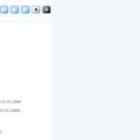
A+
A-
A
A
A
m 01.01.1999
 01.01.1999)
9)