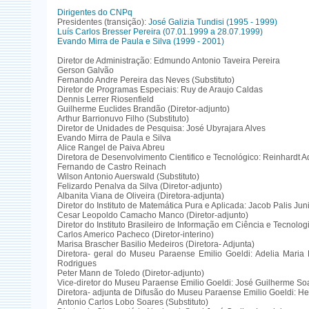
Dirigentes do CNPq
Presidentes (transição):
José Galizia Tundisi (1995 - 1999)
Luís Carlos Bresser Pereira (07.01.1999 a 28.07.1999)
Evando Mirra de Paula e Silva (1999 - 2001)
Diretor de Administração: Edmundo Antonio Taveira Pereira
Gerson Galvão
Fernando Andre Pereira das Neves (Substituto)
Diretor de Programas Especiais: Ruy de Araujo Caldas
Dennis Lerrer Riosenfield
Guilherme Euclides Brandão (Diretor-adjunto)
Arthur Barrionuvo Filho (Substituto)
Diretor de Unidades de Pesquisa: José Ubyrajara Alves
Evando Mirra de Paula e Silva
Alice Rangel de Paiva Abreu
Diretora de Desenvolvimento Cientifico e Tecnológico: Reinhardt A
Fernando de Castro Reinach
Wilson Antonio Auerswald (Substituto)
Felizardo Penalva da Silva (Diretor-adjunto)
Albanita Viana de Oliveira (Diretora-adjunta)
Diretor do Instituto de Matemática Pura e Aplicada: Jacob Palis Jun
Cesar Leopoldo Camacho Manco (Diretor-adjunto)
Diretor do Instituto Brasileiro de Informação em Ciência e Tecnolog
Carlos Americo Pacheco (Diretor-interino)
Marisa Brascher Basilio Medeiros (Diretora- Adjunta)
Diretora- geral do Museu Paraense Emilio Goeldi: Adelia Maria
Rodrigues
Peter Mann de Toledo (Diretor-adjunto)
Vice-diretor do Museu Paraense Emilio Goeldi: José Guilherme So
Diretora- adjunta de Difusão do Museu Paraense Emilio Goeldi: He
Antonio Carlos Lobo Soares (Substituto)