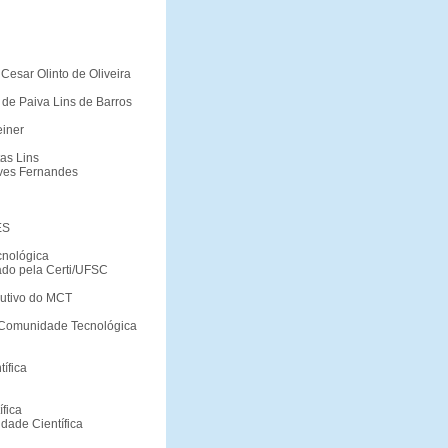
Cesar Olinto de Oliveira
 de Paiva Lins de Barros
einer
tas Lins
aves Fernandes
ES
cnológica
ado pela Certi/UFSC
cutivo do MCT
- Comunidade Tecnológica
ífica
fica
dade Científica