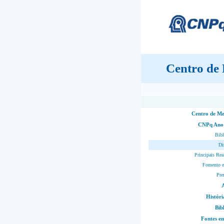
Centro de
Centro de M
CNPq Ano
Bibl
Di
Principais Rea
Fomento e
Pre
Históri
Bib
Fontes 