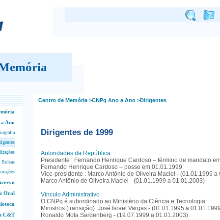
 Memória
Centro de Memória
>CNPq Ano a Ano
>Dirigentes
emória
 a Ano
Dirigentes de 1999
iografia
rigentes
lizações
Autoridades da República
Presidente : Fernando Henrique Cardoso – término de mandato e
 Bolsas
Fernando Henrique Cardoso – posse em 01.01.1999
miações
Vice-presidente : Marco Antônio de Oliveira Maciel - (01.01.1995 a
Marco Antônio de Oliveira Maciel - (01.01.1999 a 01.01.2003)
Acervo
a Oral
Vinculo Administrativo
O CNPq é subordinado ao Ministério da Ciência e Tecnologia
lioteca
Ministros (transição): José Israel Vargas - (01.01.1995 a 01.01.199
em C&T
Ronaldo Mota Sardenberg - (19.07.1999 a 01.01.2003)