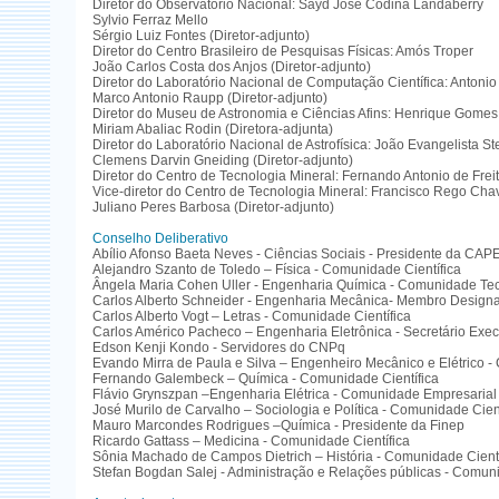
Diretor do Observatório Nacional: Sayd José Codina Landaberry
Sylvio Ferraz Mello
Sérgio Luiz Fontes (Diretor-adjunto)
Diretor do Centro Brasileiro de Pesquisas Físicas: Amós Troper
João Carlos Costa dos Anjos (Diretor-adjunto)
Diretor do Laboratório Nacional de Computação Científica: Antonio 
Marco Antonio Raupp (Diretor-adjunto)
Diretor do Museu de Astronomia e Ciências Afins: Henrique Gomes
Miriam Abaliac Rodin (Diretora-adjunta)
Diretor do Laboratório Nacional de Astrofísica: João Evangelista St
Clemens Darvin Gneiding (Diretor-adjunto)
Diretor do Centro de Tecnologia Mineral: Fernando Antonio de Frei
Vice-diretor do Centro de Tecnologia Mineral: Francisco Rego Ch
Juliano Peres Barbosa (Diretor-adjunto)
Conselho Deliberativo
Abílio Afonso Baeta Neves - Ciências Sociais - Presidente da CAP
Alejandro Szanto de Toledo – Física - Comunidade Científica
Ângela Maria Cohen Uller - Engenharia Química - Comunidade Te
Carlos Alberto Schneider - Engenharia Mecânica- Membro Design
Carlos Alberto Vogt – Letras - Comunidade Científica
Carlos Américo Pacheco – Engenharia Eletrônica - Secretário Exe
Edson Kenji Kondo - Servidores do CNPq
Evando Mirra de Paula e Silva – Engenheiro Mecânico e Elétrico 
Fernando Galembeck – Química - Comunidade Científica
Flávio Grynszpan –Engenharia Elétrica - Comunidade Empresarial
José Murilo de Carvalho – Sociologia e Política - Comunidade Cient
Mauro Marcondes Rodrigues –Química - Presidente da Finep
Ricardo Gattass – Medicina - Comunidade Científica
Sônia Machado de Campos Dietrich – História - Comunidade Cientí
Stefan Bogdan Salej - Administração e Relações públicas - Comuni