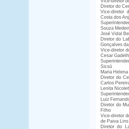
Vice-diretor 
Diretor do Ce
Vice-diretor
Costa dos An
Superintend
Souza Medei
José Vidal Bel
Diretor do La
Gonçalves da
Vice-diretor 
Cesar Gadelh
Superintende
Sicsú
Maria Helena 
Diretor do Ce
Carlos Pereir
Lenita Nicolett
Superintende
Luiz Fernando
Diretor do Mu
Filho
Vice-diretor 
de Paiva Lins
Diretor do La