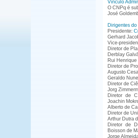
Vinculo Admin
O CNPq é subo
José Goldembe
Dirigentes d
Presidente:
C
Gerhard Jaco
Vice-presiden
Diretor de Pl
Derblay Galvã
Rui Henrique 
Diretor de P
Augusto Cesar
Geraldo Nunes
Diretor de Ci
Jorg Zimmerm
Diretor de C
Joachin Mokr
Alberto de Ca
Diretor de Un
Arthur Dutra 
Diretor de D
Boisson de M
Jorge Almeid