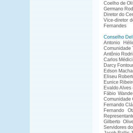
Coelho de Oli
Germano Rodri
Diretor do Ce
Vice-diretor
Fernandes
Conselho Deli
Antonio Hél
Comunidade 
Antônio Rodr
Carlos Médici
Darcy Fontour
Edson Machad
Eliseu Rober
Eunice Ribei
Evaldo Alves
Fábio Wanderl
Comunidade C
Fernando Cláu
Fernando Ot
Representant
Gilberto Oli
Servidores d
Jacob Pallis 