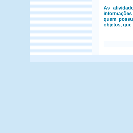
As ativida
informações
quem possui
objetos, que