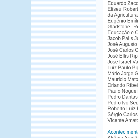
Eduardo Zacc
Eliseu Rober
da Agricultura
Eugênio Emíl
Gladstone R
Educação e C
Jacob Palis J
José Augusto 
José Carlos 
José Ellis Ri
José Israel V
Luiz Paulo Bi
Mário Jorge G
Maurício Mato
Orlando Ribe
Paulo Nogueira
Pedro Dantas
Pedro Ivo Se
Roberto Luiz 
Sérgio Carlos 
Vicente Amat
Aconteciment
Afrânio Aragã