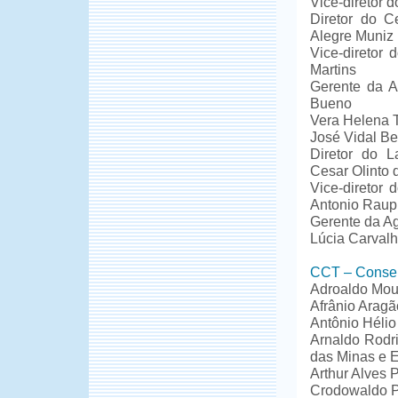
Vice-diretor 
Diretor do C
Alegre Muniz
Vice-diretor 
Martins
Gerente da A
Bueno
Vera Helena T
José Vidal Bel
Diretor do L
Cesar Olinto 
Vice-diretor 
Antonio Raup
Gerente da Ag
Lúcia Carvalh
CCT – Conselh
Adroaldo Mou
Afrânio Aragã
Antônio Hélio
Arnaldo Rodri
das Minas e 
Arthur Alves 
Crodowaldo Pa