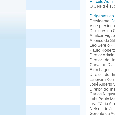
Vínculo Admin
O CNPq é sub
Dirigentes d
Presidente:
J
Vice-presiden
Diretores do 
Amilcar Figuei
Affonso da Sil
Leo Serejo Pi
Paulo Robert
Diretor Admini
Diretor do I
Carvalho Dia
Elon Lages Li
Diretor do I
Estevam Kerr
José Alberto 
Diretor do In
Carlos Augus
Luiz Paulo Ma
Léa Tânia Al
Nelson de Je
Gerente da A