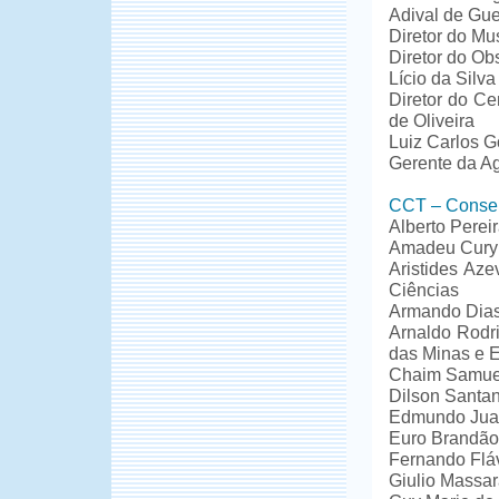
Adival de Gu
Diretor do Mu
Diretor do Ob
Lício da Silva
Diretor do Ce
de Oliveira
Luiz Carlos G
Gerente da Ag
CCT – Conselh
Alberto Perei
Amadeu Cury 
Aristides Az
Ciências
Armando Dias 
Arnaldo Rodri
das Minas e 
Chaim Samuel
Dilson Santana
Edmundo Juare
Euro Brandão 
Fernando Fláv
Giulio Massa