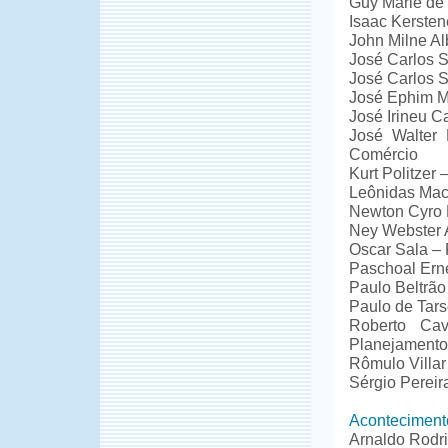
Guy Marie de 
Isaac Kersten
John Milne A
José Carlos S
José Carlos S
José Ephim Mi
José Irineu Ca
José Walter 
Comércio
Kurt Politzer 
Leônidas Mac
Newton Cyro B
Ney Webster A
Oscar Sala – 
Paschoal Ern
Paulo Beltrão
Paulo de Tar
Roberto Cav
Planejamento
Rômulo Villar
Sérgio Pereir
Aconteciment
Arnaldo Rodr