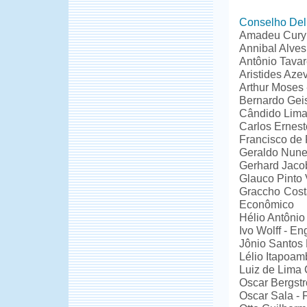
Conselho Deli
Amadeu Cury 
Annibal Alves
Antônio Tava
Aristides Az
Arthur Moses 
Bernardo Gei
Cândido Lima 
Carlos Ernes
Francisco de 
Geraldo Nune
Gerhard Jacob
Glauco Pinto 
Graccho Cost
Econômico
Hélio Antônio 
Ivo Wolff - En
Jônio Santos 
Lélio Itapoam
Luiz de Lima 
Oscar Bergst
Oscar Sala - 