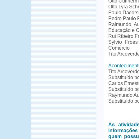
Otto Guilherm
Otto Lyra Schr
Paulo Dacors
Pedro Paulo 
Raimundo Au
Educação e C
Rui Ribeiro Fr
Sylvio Fróes
Comércio
Tito Arcoverd
Aconteciment
Tito Arcoverd
Substituído 
Carlos Ernes
Substituído p
Raymundo Aug
Substituído p
As ativida
informações
quem possui