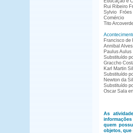
Educação e C
Rui Ribeiro Fr
Sylvio Fróes
Comércio
Tito Arcoverd
Aconteciment
Francisco de 
Annibal Alve
Paulus Aulus
Substituído p
Graccho Costa
Karl Martin S
Substituído p
Newton da Si
Substituído p
Oscar Sala e
As ativida
informações
quem possui
objetos, que