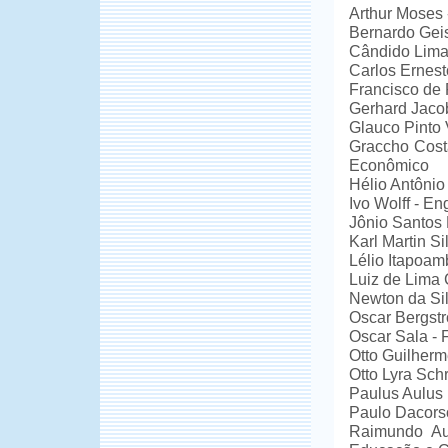
Arthur Moses 
Bernardo Gei
Cândido Lima 
Carlos Ernes
Francisco de 
Gerhard Jacob
Glauco Pinto 
Graccho Cost
Econômico
Hélio Antônio 
Ivo Wolff - En
Jônio Santos 
Karl Martin Si
Lélio Itapoam
Luiz de Lima 
Newton da Si
Oscar Bergst
Oscar Sala - 
Otto Guilherm
Otto Lyra Schr
Paulus Aulus 
Paulo Dacors
Raimundo Au