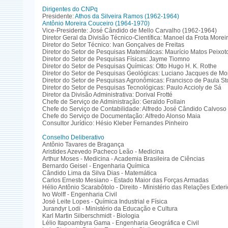
Dirigentes do CNPq
Presidente:
Athos da Silveira Ramos (1962-1964)
Antônio Moreira Couceiro (1964-1970)
Vice-Presidente: José Cândido de Mello Carvalho (1962-1964)
Diretor Geral da Divisão Técnico-Científica: Manoel da Frota Morei
Diretor do Setor Técnico: Ivan Gonçalves de Freitas
Diretor do Setor de Pesquisas Matemáticas: Maurício Matos Peixot
Diretor do Setor de Pesquisas Físicas: Jayme Tiomno
Diretor do Setor de Pesquisas Químicas: Otto Hugo H. K. Rothe
Diretor do Setor de Pesquisas Geológicas: Luciano Jacques de Mo
Diretor do Setor de Pesquisas Agronômicas: Francisco de Paula St
Diretor do Setor de Pesquisas Tecnológicas: Paulo Accioly de Sá
Diretor da Divisão Administrativa: Dorival Frotté
Chefe de Serviço de Administração: Geraldo Follain
Chefe do Serviço de Contabilidade: Alfredo José Cândido Calvoso
Chefe do Serviço de Documentação: Alfredo Alonso Maia
Consultor Jurídico: Hésio Kleber Fernandes Pinheiro
Conselho Deliberativo
Antônio Tavares de Bragança
Aristides Azevedo Pacheco Leão - Medicina
Arthur Moses - Medicina - Academia Brasileira de Ciências
Bernardo Geisel - Engenharia Química
Cândido Lima da Silva Dias - Matemática
Carlos Ernesto Mesiano - Estado Maior das Forças Armadas
Hélio Antônio Scarabôtolo - Direito - Ministério das Relações Exter
Ivo Wolff - Engenharia Civil
José Leite Lopes - Química Industrial e Física
Jurandyr Lodi - Ministério da Educação e Cultura
Karl Martin Silberschmidt - Biologia
Lélio Itapoambyra Gama - Engenharia Geográfica e Civil