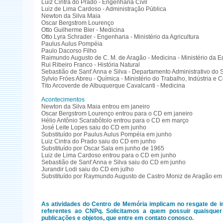
Luiz Cintra do Prado - Engenharia Civil
Luiz de Lima Cardoso - Administração Pública
Newton da Silva Maia
Oscar Bergstrom Lourenço
Otto Guilherme Bier - Medicina
Otto Lyra Schrader - Engenharia - Ministério da Agricultura
Paulus Aulus Pompéia
Paulo Dacorso Filho
Raimundo Augusto de C. M. de Aragão - Medicina - Ministério da 
Rui Ribeiro Franco - História Natural
Sebastião de Sant’Anna e Silva - Departamento Administrativo do 
Sylvio Fróes Abreu - Química - Ministério do Trabalho, Indústria e 
Tito Arcoverde de Albuquerque Cavalcanti - Medicina
Acontecimentos
Newton da Silva Maia entrou em janeiro
Oscar Bergstrom Lourenço entrou para o CD em janeiro
Hélio Antônio Scarabôtolo entrou para o CD em março
José Leite Lopes saiu do CD em junho
Substituído por Paulus Aulus Pompéia em junho
Luiz Cintra do Prado saiu do CD em junho
Substituído por Oscar Sala em junho de 1965
Luiz de Lima Cardoso entrou para o CD em junho
Sebastião de Sant’Anna e Silva saiu do CD em junho
Jurandir Lodi saiu do CD em julho
Substituído por Raymundo Augusto de Castro Moniz de Aragão em
As atividades do Centro de Memória implicam no resgate de 
referentes ao CNPq. Solicitamos a quem possuir quaisquer 
publicações e objetos, que entre em contato conosco.