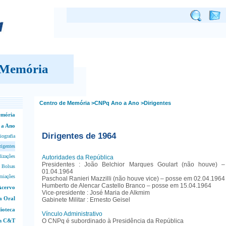
 Memória
Centro de Memória
>CNPq Ano a Ano
>Dirigentes
emória
 a Ano
Dirigentes de 1964
iografia
rigentes
lizações
Autoridades da República
Presidentes : João Belchior Marques Goulart (não houve)
 Bolsas
01.04.1964
miações
Paschoal Ranieri Mazzilli (não houve vice) – posse em 02.04.1964
Humberto de Alencar Castello Branco – posse em 15.04.1964
Acervo
Vice-presidente : José Maria de Alkmim
a Oral
Gabinete Militar : Ernesto Geisel
lioteca
Vínculo Administrativo
em C&T
O CNPq é subordinado à Presidência da República