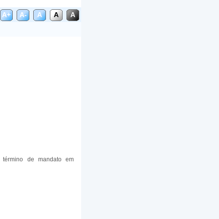
A+
A-
A
A
A
 – término de mandato em