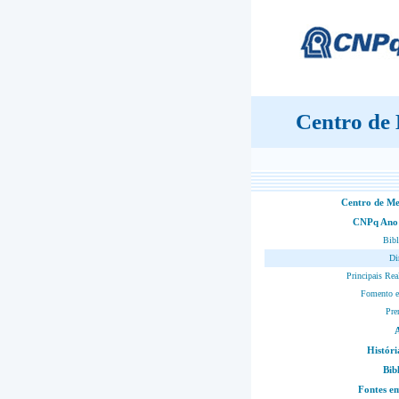
Centro de
Centro de M
CNPq Ano
Bibl
Di
Principais Rea
Fomento e
Pre
Históri
Bib
Fontes 