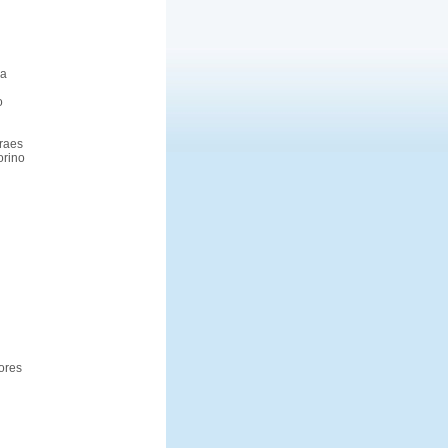
ra
o
raes
orino
iores