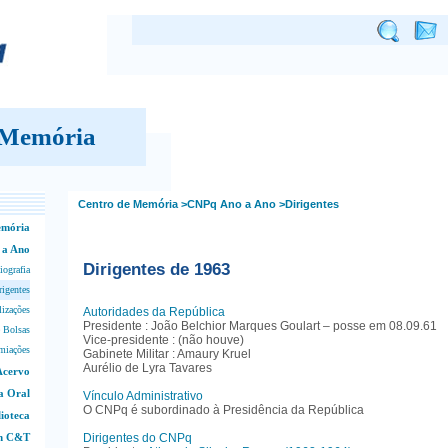
 Memória
Centro de Memória
>CNPq Ano a Ano
>Dirigentes
emória
 a Ano
Dirigentes de 1963
iografia
rigentes
lizações
Autoridades da República
Presidente : João Belchior Marques Goulart – posse em 08.09.61
 Bolsas
Vice-presidente : (não houve)
miações
Gabinete Militar : Amaury Kruel
Aurélio de Lyra Tavares
Acervo
a Oral
Vínculo Administrativo
O CNPq é subordinado à Presidência da República
lioteca
em C&T
Dirigentes do CNPq