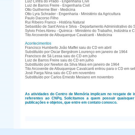
Luiz Cintra do Prado - Engenharia Civil
Luiz de Barros Freire - Engenharia Civil
Otto Guilherme Bier - Medicina
Otto Lyra Schrader - Engenharia - Ministério da Agricultura
Paulo Dacorso Filho
Rui Ribeiro Franco - História Natural
Sebastião de Sant’Anna e Silva - Departamento Administrativo do 
Sylvio Fróes Abreu - Química - Ministério do Trabalho, Indústria e 
Tito Arcoverde de Albuquerque Cavalcanti - Medicina
Acontecimentos
Francisco Humberto João Maffei saiu do CD em abril
Substituído por Oscar Bergstrom Lourenço em janeiro de 1964
Francisco de Sá Lessa saiu do CD em julho
Luiz de Barros Freire saiu do CD em julho
Substituído por Newton da Silva Maia em janeiro de 1964
Tito Arcoverde de Albuquerque Cavalcanti entrou para o CD em s
José Parga Nina saiu do CD em novembro
Substituído por Carlos Ernesto Mesiano em novembro
As atividades do Centro de Memória implicam no resgate de 
referentes ao CNPq. Solicitamos a quem possuir quaisquer 
publicações e objetos, que entre em contato conosco.