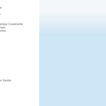
ra
o
querque Cavalcante
raes
orino
o e Saúde