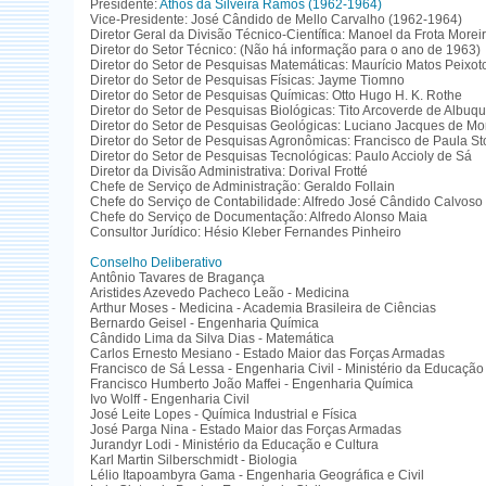
Presidente:
Athos da Silveira Ramos (1962-1964)
Vice-Presidente: José Cândido de Mello Carvalho (1962-1964)
Diretor Geral da Divisão Técnico-Científica: Manoel da Frota Morei
Diretor do Setor Técnico: (Não há informação para o ano de 1963)
Diretor do Setor de Pesquisas Matemáticas: Maurício Matos Peixot
Diretor do Setor de Pesquisas Físicas: Jayme Tiomno
Diretor do Setor de Pesquisas Químicas: Otto Hugo H. K. Rothe
Diretor do Setor de Pesquisas Biológicas: Tito Arcoverde de Albu
Diretor do Setor de Pesquisas Geológicas: Luciano Jacques de Mo
Diretor do Setor de Pesquisas Agronômicas: Francisco de Paula St
Diretor do Setor de Pesquisas Tecnológicas: Paulo Accioly de Sá
Diretor da Divisão Administrativa: Dorival Frotté
Chefe de Serviço de Administração: Geraldo Follain
Chefe do Serviço de Contabilidade: Alfredo José Cândido Calvoso
Chefe do Serviço de Documentação: Alfredo Alonso Maia
Consultor Jurídico: Hésio Kleber Fernandes Pinheiro
Conselho Deliberativo
Antônio Tavares de Bragança
Aristides Azevedo Pacheco Leão - Medicina
Arthur Moses - Medicina - Academia Brasileira de Ciências
Bernardo Geisel - Engenharia Química
Cândido Lima da Silva Dias - Matemática
Carlos Ernesto Mesiano - Estado Maior das Forças Armadas
Francisco de Sá Lessa - Engenharia Civil - Ministério da Educaçã
Francisco Humberto João Maffei - Engenharia Química
Ivo Wolff - Engenharia Civil
José Leite Lopes - Química Industrial e Física
José Parga Nina - Estado Maior das Forças Armadas
Jurandyr Lodi - Ministério da Educação e Cultura
Karl Martin Silberschmidt - Biologia
Lélio Itapoambyra Gama - Engenharia Geográfica e Civil