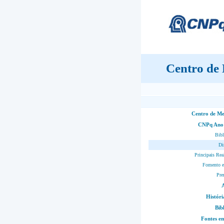
Centro de
Centro de M
CNPq Ano
Bibl
Di
Principais Rea
Fomento e
Pre
Históri
Bib
Fontes 