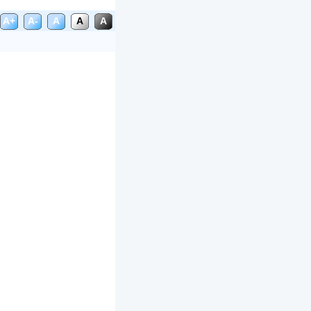
A+
A-
A
A
A