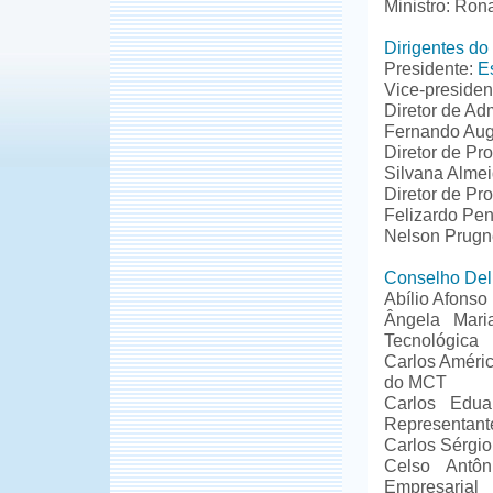
Ministro: Ron
Dirigentes d
Presidente:
E
Vice-presiden
Diretor de Ad
Fernando Aug
Diretor de Pr
Silvana Almei
Diretor de Pr
Felizardo Pen
Nelson Prugne
Conselho Deli
Abílio Afonso
Ângela Mari
Tecnológica
Carlos Améric
do MCT
Carlos Edua
Representant
Carlos Sérgio
Celso Antôn
Empresarial